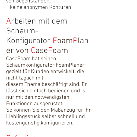
von Gegenständen;
keine anonymen Konturen
​A
rbeiten mit dem
Schaum-
Konfigurator
F
oam
P
lan
er von
C
ase
F
oam
CaseFoam hat seinen
Schaumkonfigurator FoamPlaner
gezielt für Kunden entwickelt, die
nicht täglich mit
diesem Thema beschäftigt sind. Er
lässt sich einfach bedienen und ist
nur mit den notwendigsten
Funktionen ausgerüstet.
So können Sie den Maßanzug für Ihr
Lieblingsstück selbst schnell und
kostengünstig konfigurieren.