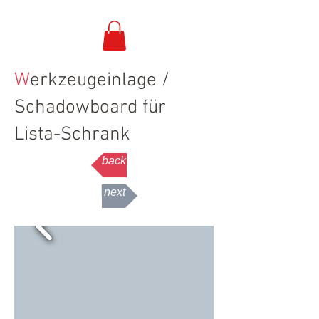
W
erkzeugeinlage /
Schadowboard für
Lista-Schrank
back
next