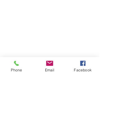
Wir fertigen
Schäume nach
Ihren Wünschen
Phone
Email
Facebook
© 2018 CaseFoam GmbH. Alle Rechte vorbehalten.
AGB
|
Widerrufsbelehrung
|
Versandinformationen