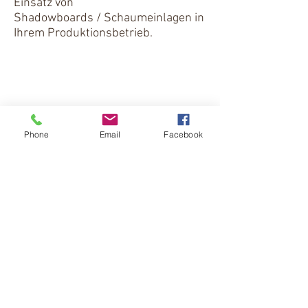
Einsatz von
Shadowboards / Schaumeinlagen in
Ihrem Produktionsbetrieb.
© 2018 CaseFoam GmbH. Alle Rechte vorbehalten.
AGB
|
Widerrufsbelehrung
|
Phone
Email
Facebook
Versandinformationen
|
Zahlungsarten
Impressum
Datenschutz