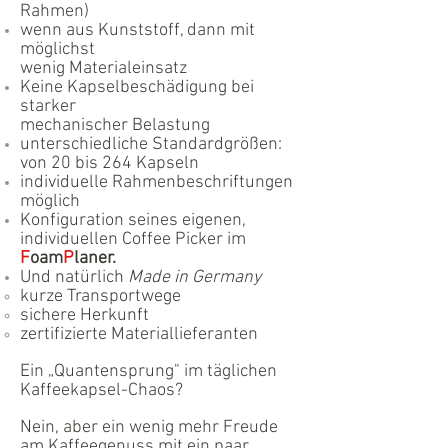
Rahmen)
wenn aus Kunststoff, dann mit
möglichst
wenig Materialeinsatz
Keine Kapselbeschädigung bei
starker
mechanischer Belastung
unterschiedliche Standardgrößen:
von 20 bis 264 Kapseln
individuelle Rahmenbeschriftungen
möglich
Konfiguration seines eigenen,
individuellen Coffee Picker im
F
oam
P
laner.
Und natürlich
Made in Germany
​kurze Transportwege
sichere Herkunft
zertifizierte Materiallieferanten
Ein „Quantensprung" im täglichen
Kaffeekapsel-Chaos?
Nein, aber ein wenig mehr Freude
am Kaffeegenuss mit ein paar