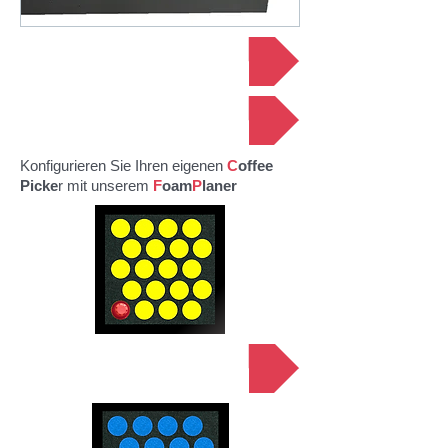
zum AMAZON Shop
zum CaseFoam Shop
Konfigurieren Sie Ihren eigenen
C
offee
Picke
r mit unserem
F
oam
P
laner
zum FoamPlaner